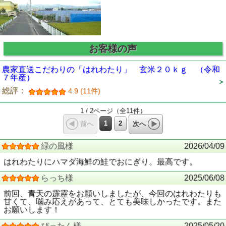
お客様の声
農家直送こだわりの「はれわたり」 玄米２０ｋｇ （令和
７年産）
総評：
4.9 (11件)
1 / 2ページ（全11件）
1
2
前へ
次へ
緑の風様
2026/04/09
はれわたりにハマダ海鮮の鮭でおにぎり。最高です。
らっち様
2025/06/08
前回、青天の霹靂をお願いしましたが、今回のはれわたりも
甘くて、噛み応えがあって、とても美味しかったです。また
お願いします！
ぴったん様
2025/05/20