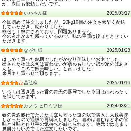
が、次回も依頼したいです。
いわやん様
2025/03/17
今回初めて注文しましたが、20kg10個の注文も素早く配送
していただき、助かりました。
梱包も丁寧にされており、問題ありません。
今の玄米がまだ残っているので、味の評価は後ほどさせてい
ただきます。
ながた様
2025/01/23
はじめて買った銘柄でしたがかなり美味しいお米でした。
出された物は文句は言わないが褒めもしない我が家のばあさ
んも、「このご飯美味しい」と言いました。
来月また買わせて頂きます。
昌弘様
2025/01/16
いつもは透き通った香の青天の霹靂でした今回ははれわたり
を試してみます。
カノウ ヒロミツ様
2024/08/21
春の青森旅行でたまたま立ち寄った道の駅で購入し大変美味
しかったので通販で再購入しました。噛めば噛むほど米の旨
味と甘味と作り手の気持ちが感じられます。地元ではあまり
見掛けないのでまた注文したいです。