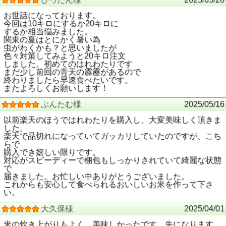
お世話になっております。
今回は10キロにするか20キロに
するか相当悩みました。
関東の夏はとにかく暑い為
虫がわくかも？と思いましたが
色々対策してみようと20キロ注文
しました。初めてのはれわたりです
まだ少し前回の青天の霹靂があるので
終わりましたら早速食べたいです。
またよろしくお願いします！
ぶんたむ様
2025/05/16
以前楽天のほうではれわたりを購入し、大変美味しく頂きま
した。
楽天で品切れになっていてガッカリしていたのですが、こち
らで
購入でき嬉しい限りです。
対応がスピーディーで梱包もしっかりされていて綺麗な状態
で
届きました。お忙しい中ありがとうございました。
これからも安心して食べられるおいしいお米を作って下さ
い。
大久保様
2025/04/01
米の炊き上がりもよく、美味しかったです。先になります