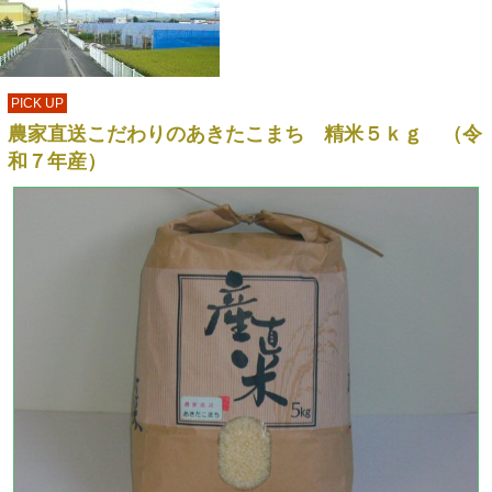
PICK UP
農家直送こだわりのあきたこまち 精米５ｋｇ （令
和７年産）