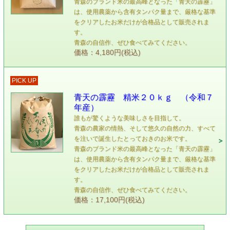
青森のブランド米の最高峰となった「青天の霹靂」
は、使用農薬から含有タンパク量まで、厳格な基準
をクリアしたお米だけが合格品として販売されま
す。
青森の自信作、ぜひ食べてみてください。
価格：4,180円(税込)
PICK UP
青天の霹靂 精米２０ｋｇ （令和７
年産）
誰もが驚くような美味しさを目指して。
青森の農家の情熱、そして悠久の自然の力、すべて
を注いで誕生したとっておきのお米です。
青森のブランド米の最高峰となった「青天の霹靂」
は、使用農薬から含有タンパク量まで、厳格な基準
をクリアしたお米だけが合格品として販売されま
す。
青森の自信作、ぜひ食べてみてください。
価格：17,100円(税込)