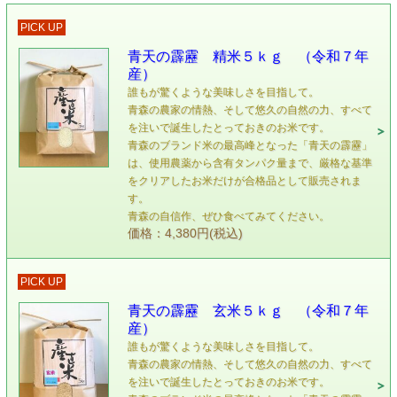
PICK UP
青天の霹靂 精米５ｋｇ （令和７年
産）
誰もが驚くような美味しさを目指して。
青森の農家の情熱、そして悠久の自然の力、すべて
を注いで誕生したとっておきのお米です。
青森のブランド米の最高峰となった「青天の霹靂」
は、使用農薬から含有タンパク量まで、厳格な基準
をクリアしたお米だけが合格品として販売されま
す。
青森の自信作、ぜひ食べてみてください。
価格：4,380円(税込)
PICK UP
青天の霹靂 玄米５ｋｇ （令和７年
産）
誰もが驚くような美味しさを目指して。
青森の農家の情熱、そして悠久の自然の力、すべて
を注いで誕生したとっておきのお米です。